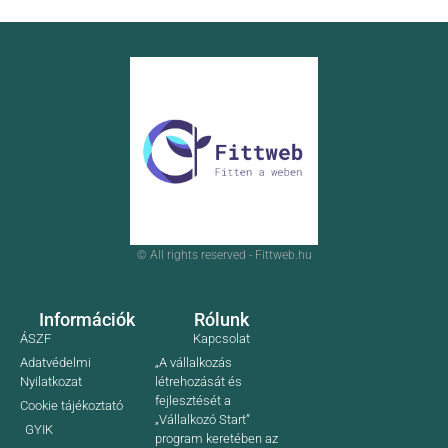
© All rights reserved - Fittweb.hu
Információk
Rólunk
ÁSZF
Kapcsolat
Adatvédelmi
„A vállalkozás
Nyilatkozat
létrehozását és
fejlesztését a
Cookie tájékoztató
„Vállalkozó Start”
GYIK
program keretében az